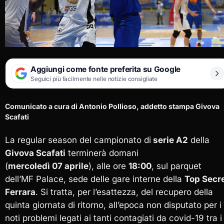
Aggiungi come fonte preferita su Google
Seguici più facilmente nelle notizie consigliate
Comunicato a cura di Antonio Pollioso, addetto stampa Givova
Scafati
La regular season del campionato di
serie A2
della
Givova Scafati
terminerà domani
(
mercoledì 07 aprile
), alle ore
18:00
, sul parquet
dell’MF Palace, sede delle gare interne della
Top Secr
Ferrara
. Si tratta, per l’esattezza, del recupero della
quinta giornata di ritorno, all’epoca non disputato per i
noti problemi legati ai tanti contagiati da covid-19 tra i