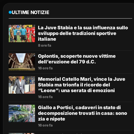
ULTIME NOTIZIE
La Juve Stabia e la sua influenza sullo
sviluppo delle tradizioni sportive
italiane
8 ore fa
Oplontis, scoperte nuove vittime
dell’eruzione del 79 d.C.
16 ore fa
Memorial Catello Mari, vince la Juve
Stabia ma trionfa il ricordo del
“Leone”: una serata di emozioni
16 ore fa
Giallo a Portici, cadaveri in stato di
decomposizione trovati in casa: sono
zia e nipote
16 ore fa