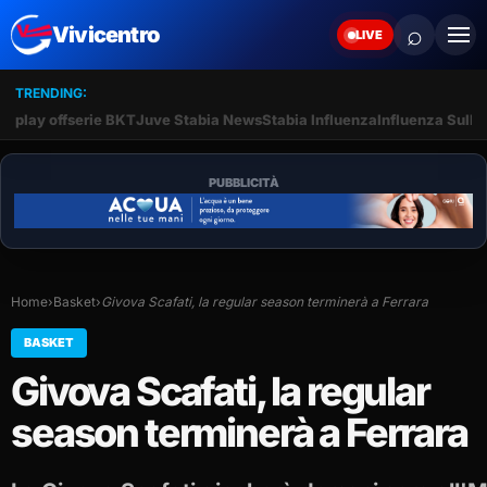
⌕
Vivicentro
LIVE
TRENDING:
play off
serie BKT
Juve Stabia News
Stabia Influenza
Influenza Sullo
PUBBLICITÀ
Home
›
Basket
›
Givova Scafati, la regular season terminerà a Ferrara
BASKET
Givova Scafati, la regular
season terminerà a Ferrara