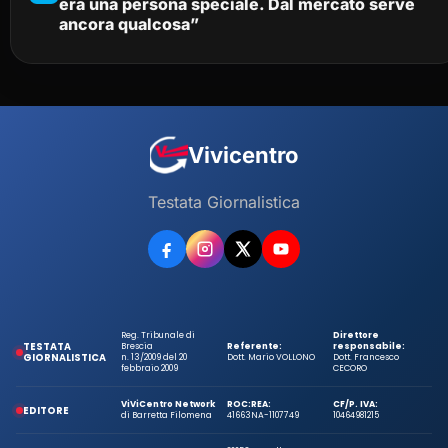
era una persona speciale. Dal mercato serve
ancora qualcosa”
Vivicentro
Testata Giornalistica
Reg. Tribunale di
Direttore
TESTATA
Brescia
Referente:
responsabile:
GIORNALISTICA
n. 13/2009 del 20
Dott. Mario VOLLONO
Dott. Francesco
febbraio 2009
CECORO
ViViCentro Network
ROC:
REA:
CF/P. IVA:
EDITORE
di Barretta Filomena
41663
NA-1107749
10464981215