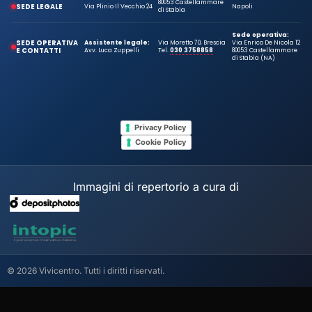
80053 Castellammare
SEDE LEGALE
Via Plinio Il Vecchio 24
Napoli
di Stabia
Sede operativa:
SEDE OPERATIVA
Assistente legale:
Via Moretto 70, Brescia
Via Enrico De Nicola 12
E CONTATTI
Avv. Luca Zuppelli
Tel.
030 3758858
80053 Castellammare
di Stabia (NA)
Privacy Policy
Cookie Policy
Immagini di repertorio a cura di
© 2026 Vivicentro. Tutti i diritti riservati.