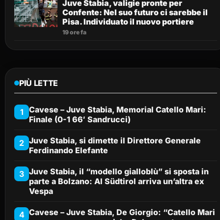
Juve Stabia, valigie pronte per
Confente: Nel suo futuro ci sarebbe il
Pisa. Individuato il nuovo portiere
19 ore fa
PIÙ LETTE
Cavese – Juve Stabia, Memorial Catello Mari:
1
Finale (0-1 66′ Sandrucci)
Juve Stabia, si dimette il Direttore Generale
2
Ferdinando Elefante
Juve Stabia, il “modello gialloblù” si sposta in
3
parte a Bolzano: Al Südtirol arriva un’altra ex
Vespa
Cavese – Juve Stabia, De Giorgio: “Catello Mari
4