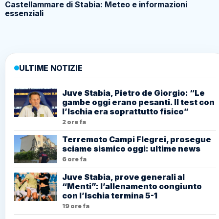
Castellammare di Stabia: Meteo e informazioni
essenziali
ULTIME NOTIZIE
Juve Stabia, Pietro de Giorgio: “Le
gambe oggi erano pesanti. Il test con
l’Ischia era soprattutto fisico”
2 ore fa
Terremoto Campi Flegrei, prosegue
sciame sismico oggi: ultime news
6 ore fa
Juve Stabia, prove generali al
“Menti”: l’allenamento congiunto
con l’Ischia termina 5-1
19 ore fa