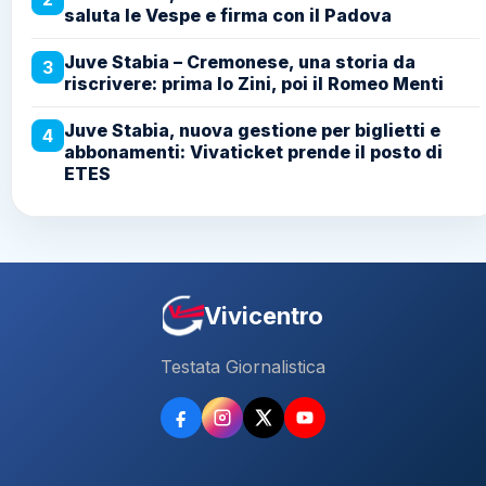
saluta le Vespe e firma con il Padova
Juve Stabia – Cremonese, una storia da
3
riscrivere: prima lo Zini, poi il Romeo Menti
Juve Stabia, nuova gestione per biglietti e
4
abbonamenti: Vivaticket prende il posto di
ETES
Vivicentro
Testata Giornalistica