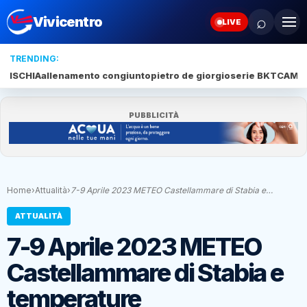
⌕
Vivicentro
LIVE
TRENDING:
ISCHIA
allenamento congiunto
pietro de giorgio
serie BKT
CAMP
PUBBLICITÀ
Home
›
Attualità
›
7-9 Aprile 2023 METEO Castellammare di Stabia e…
ATTUALITÀ
7-9 Aprile 2023 METEO
Castellammare di Stabia e
temperature