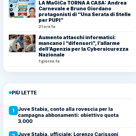
LA MaGiCa TORNA A CASA: Andrea
Carnevale e Bruno Giordano
protagonisti di “Una Serata di Stelle
per PUPI”
21 ore fa
Aumento attacchi informatici:
mancano i “difensori”, l’allarme
dell’Agenzia per la Cybersicurezza
Nazionale
1 giorno fa
PIÙ LETTE
Juve Stabia, conto alla rovescia per la
1
campagna abbonamenti: obiettivo quota
3.000
Juve Stabia, ufficiale: Lorenzo Carissoni
2