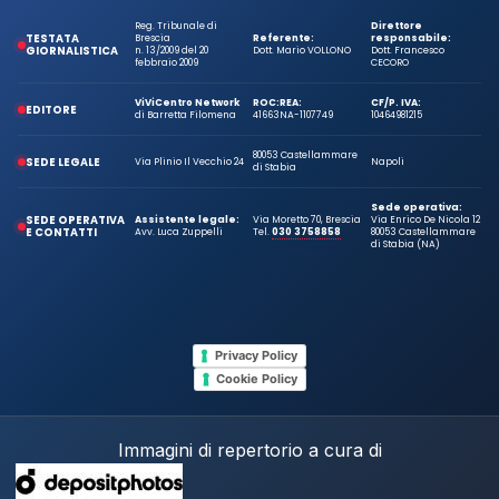
Reg. Tribunale di
Direttore
TESTATA
Brescia
Referente:
responsabile:
GIORNALISTICA
n. 13/2009 del 20
Dott. Mario VOLLONO
Dott. Francesco
febbraio 2009
CECORO
ViViCentro Network
ROC:
REA:
CF/P. IVA:
EDITORE
di Barretta Filomena
41663
NA-1107749
10464981215
80053 Castellammare
SEDE LEGALE
Via Plinio Il Vecchio 24
Napoli
di Stabia
Sede operativa:
SEDE OPERATIVA
Assistente legale:
Via Moretto 70, Brescia
Via Enrico De Nicola 12
E CONTATTI
Avv. Luca Zuppelli
Tel.
030 3758858
80053 Castellammare
di Stabia (NA)
Privacy Policy
Cookie Policy
Immagini di repertorio a cura di