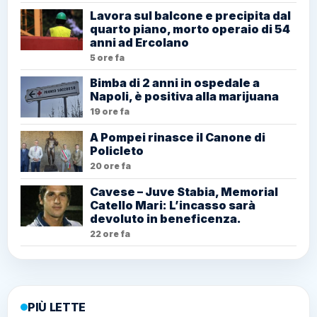
Lavora sul balcone e precipita dal
quarto piano, morto operaio di 54
anni ad Ercolano
5 ore fa
Bimba di 2 anni in ospedale a
Napoli, è positiva alla marijuana
19 ore fa
A Pompei rinasce il Canone di
Policleto
20 ore fa
Cavese – Juve Stabia, Memorial
Catello Mari: L’incasso sarà
devoluto in beneficenza.
22 ore fa
PIÙ LETTE