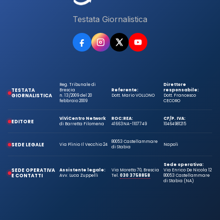
Testata Giornalistica
Reg. Tribunale di
Direttore
TESTATA
Brescia
Referente:
responsabile:
GIORNALISTICA
n. 13/2009 del 20
Dott. Mario VOLLONO
Dott. Francesco
febbraio 2009
CECORO
ViViCentro Network
ROC:
REA:
CF/P. IVA:
EDITORE
di Barretta Filomena
41663
NA-1107749
10464981215
80053 Castellammare
SEDE LEGALE
Via Plinio Il Vecchio 24
Napoli
di Stabia
Sede operativa:
SEDE OPERATIVA
Assistente legale:
Via Moretto 70, Brescia
Via Enrico De Nicola 12
E CONTATTI
Avv. Luca Zuppelli
Tel.
030 3758858
80053 Castellammare
di Stabia (NA)