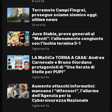
8 ore fa
Terremoto Campi Flegrei,
prosegue sciame sismico oggi:
ultime news
12 ore fa
Juve Stabia, prove generali al
“Menti”: l’allenamento congiunto
con l’Ischia termina 5-1
1 giorno fa
LA MaGiCa TORNA A CASA: Andrea
Carnevale e Bruno Giordano
protagonisti di “Una Serata di
Stelle per PUPI”
1 giorno fa
Aumento attacchi informatici:
mancano i “difensori”, l’allarme
dell’Agenzia per la
Cybersicurezza Nazionale
1 giorno fa