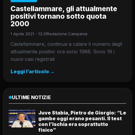
Castellammare, gli attualmente
positivi tornano sotto quota
2000
1 Aprile 2021 - 13:31
Redazione Campania
Castellammare, continua a calare il numero degli
attualmente positivi: ora sono 1988. Sono 19 i
nuovi casi registrati
Leggi l’articolo →
ULTIME NOTIZIE
Juve Stabia, Pietro de Giorgio: “Le
gambe oggi erano pesanti. Il test
con l’Ischia era soprattutto
fisico”