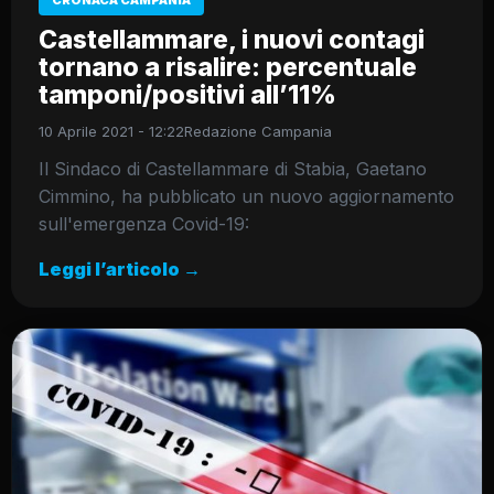
CRONACA CAMPANIA
Castellammare, i nuovi contagi
tornano a risalire: percentuale
tamponi/positivi all’11%
10 Aprile 2021 - 12:22
Redazione Campania
Il Sindaco di Castellammare di Stabia, Gaetano
Cimmino, ha pubblicato un nuovo aggiornamento
sull'emergenza Covid-19:
Leggi l’articolo →