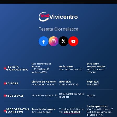
Vivicentro
Testata Giornalistica
Reg. Tribunale di
Direttore
TESTATA
Brescia
Referente:
responsabile:
GIORNALISTICA
n. 13/2009 del 20
Dott. Mario VOLLONO
Dott. Francesco
febbraio 2009
CECORO
ViViCentro Network
ROC:
REA:
CF/P. IVA:
EDITORE
di Barretta Filomena
41663
NA-1107749
10464981215
80053 Castellammare
SEDE LEGALE
Via Plinio Il Vecchio 24
Napoli
di Stabia
Sede operativa:
SEDE OPERATIVA
Assistente legale:
Via Moretto 70, Brescia
Via Enrico De Nicola 12
E CONTATTI
Avv. Luca Zuppelli
Tel.
030 3758858
80053 Castellammare
di Stabia (NA)