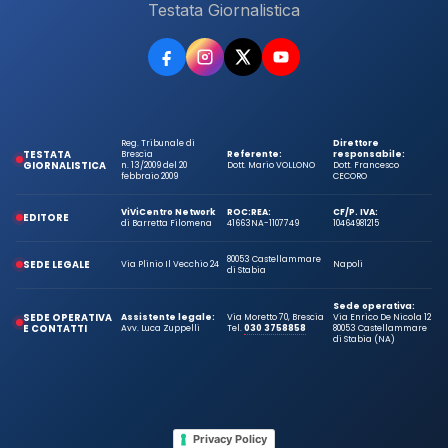
Testata Giornalistica
Reg. Tribunale di
Direttore
TESTATA
Brescia
Referente:
responsabile:
GIORNALISTICA
n. 13/2009 del 20
Dott. Mario VOLLONO
Dott. Francesco
febbraio 2009
CECORO
ViViCentro Network
ROC:
REA:
CF/P. IVA:
EDITORE
di Barretta Filomena
41663
NA-1107749
10464981215
80053 Castellammare
SEDE LEGALE
Via Plinio Il Vecchio 24
Napoli
di Stabia
Sede operativa:
SEDE OPERATIVA
Assistente legale:
Via Moretto 70, Brescia
Via Enrico De Nicola 12
E CONTATTI
Avv. Luca Zuppelli
Tel.
030 3758858
80053 Castellammare
di Stabia (NA)
Privacy Policy