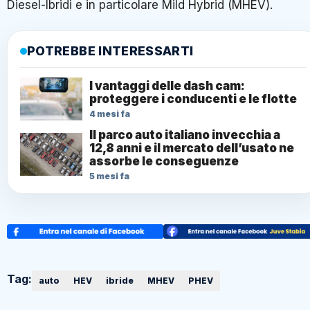
Diesel-Ibridi e in particolare Mild Hybrid (MHEV).
POTREBBE INTERESSARTI
I vantaggi delle dash cam:
proteggere i conducenti e le flotte
4 mesi fa
Il parco auto italiano invecchia a
12,8 anni e il mercato dell’usato ne
assorbe le conseguenze
5 mesi fa
Tag:
auto
HEV
ibride
MHEV
PHEV