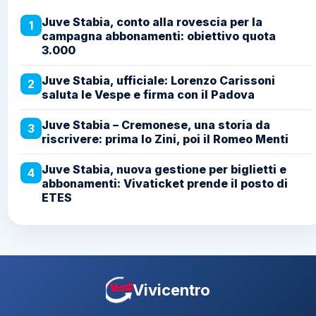
Juve Stabia, conto alla rovescia per la
1
campagna abbonamenti: obiettivo quota
3.000
Juve Stabia, ufficiale: Lorenzo Carissoni
2
saluta le Vespe e firma con il Padova
Juve Stabia – Cremonese, una storia da
3
riscrivere: prima lo Zini, poi il Romeo Menti
Juve Stabia, nuova gestione per biglietti e
4
abbonamenti: Vivaticket prende il posto di
ETES
Vivicentro