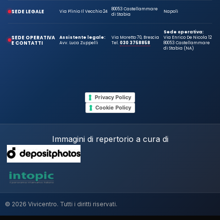
80053 Castellammare
SEDE LEGALE
Via Plinio Il Vecchio 24
Napoli
di Stabia
Sede operativa:
SEDE OPERATIVA
Assistente legale:
Via Moretto 70, Brescia
Via Enrico De Nicola 12
E CONTATTI
Avv. Luca Zuppelli
Tel.
030 3758858
80053 Castellammare
di Stabia (NA)
Privacy Policy
Cookie Policy
Immagini di repertorio a cura di
© 2026 Vivicentro. Tutti i diritti riservati.