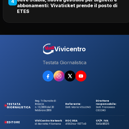
4
abbonamenti: Vivaticket prende il posto di
ETES
Vivicentro
Testata Giornalistica
Reg. Tribunale di
Direttore
TESTATA
Brescia
Referente:
responsabile:
GIORNALISTICA
n. 13/2009 del 20
Dott. Mario VOLLONO
Dott. Francesco
febbraio 2009
CECORO
ViViCentro Network
ROC:
REA:
CF/P. IVA:
EDITORE
di Barretta Filomena
41663
NA-1107749
10464981215