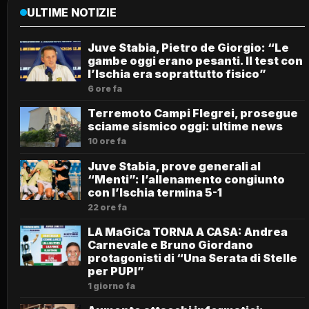
ULTIME NOTIZIE
Juve Stabia, Pietro de Giorgio: “Le
gambe oggi erano pesanti. Il test con
l’Ischia era soprattutto fisico”
6 ore fa
Terremoto Campi Flegrei, prosegue
sciame sismico oggi: ultime news
10 ore fa
Juve Stabia, prove generali al
“Menti”: l’allenamento congiunto
con l’Ischia termina 5-1
22 ore fa
LA MaGiCa TORNA A CASA: Andrea
Carnevale e Bruno Giordano
protagonisti di “Una Serata di Stelle
per PUPI”
1 giorno fa