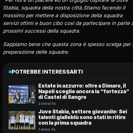
Stabia, squadra della nostra città.Stiamo facendo il
massimo per mettere a disposizione della squadra
servizi ottimi e buon cibo così da partecipare in parte 
prossimi successi della squadra.
Sappiamo bene che questa zona è spesso scelga per 
preparazione delle squadre.
POTREBBE INTERESSARTI
Estate in azzurro: oltre a Dimaro, il
Napoli sceglie ancora la “fortezza”
di Castel di Sangro
2 mesi fa
Juve Stabia, settore giovanile: Sei
talenti gialloblù sono stati in ritiro
con la prima squadra
1 anno fa