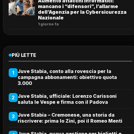
Aumento attacchi informatici:
mancano i “difensori”, l’allarme
dell’Agenzia per la Cybersicurezza
Nazionale
1 giorno fa
PIÙ LETTE
Juve Stabia, conto alla rovescia per la
1
campagna abbonamenti: obiettivo quota
3.000
Juve Stabia, ufficiale: Lorenzo Carissoni
2
saluta le Vespe e firma con il Padova
Juve Stabia – Cremonese, una storia da
3
riscrivere: prima lo Zini, poi il Romeo Menti
Juve Stabia, nuova gestione per biglietti e