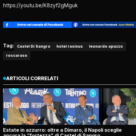
https://youtu.be/K8zyf2gMguk
Tag:
Castel Di Sangro
hotel rasinus
leonardo apuzzo
roccaraso
ARTICOLI CORRELATI
Estate in azzurro: oltre a Dimaro, il Napoli sceglie
ancora la “fortezza” di Castel di Sangro