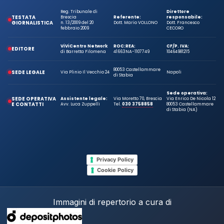
Reg. Tribunale di
Direttore
TESTATA
Brescia
Referente:
responsabile:
GIORNALISTICA
n. 13/2009 del 20
Dott. Mario VOLLONO
Dott. Francesco
febbraio 2009
CECORO
ViViCentro Network
ROC:
REA:
CF/P. IVA:
EDITORE
di Barretta Filomena
41663
NA-1107749
10464981215
80053 Castellammare
SEDE LEGALE
Via Plinio Il Vecchio 24
Napoli
di Stabia
Sede operativa:
SEDE OPERATIVA
Assistente legale:
Via Moretto 70, Brescia
Via Enrico De Nicola 12
E CONTATTI
Avv. Luca Zuppelli
Tel.
030 3758858
80053 Castellammare
di Stabia (NA)
Privacy Policy
Cookie Policy
Immagini di repertorio a cura di