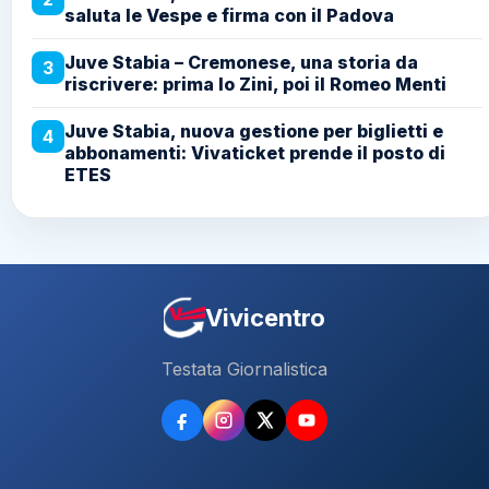
saluta le Vespe e firma con il Padova
Juve Stabia – Cremonese, una storia da
3
riscrivere: prima lo Zini, poi il Romeo Menti
Juve Stabia, nuova gestione per biglietti e
4
abbonamenti: Vivaticket prende il posto di
ETES
Vivicentro
Testata Giornalistica