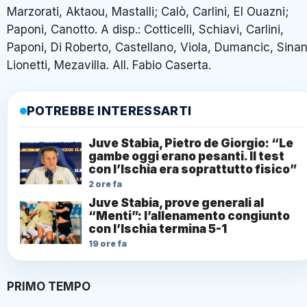
Marzorati, Aktaou, Mastalli; Calò, Carlini, El Ouazni;
Paponi, Canotto. A disp.: Cotticelli, Schiavi, Carlini,
Paponi, Di Roberto, Castellano, Viola, Dumancic, Sinan
Lionetti, Mezavilla. All. Fabio Caserta.
POTREBBE INTERESSARTI
Juve Stabia, Pietro de Giorgio: “Le
gambe oggi erano pesanti. Il test
con l’Ischia era soprattutto fisico”
2 ore fa
Juve Stabia, prove generali al
“Menti”: l’allenamento congiunto
con l’Ischia termina 5-1
19 ore fa
PRIMO TEMPO