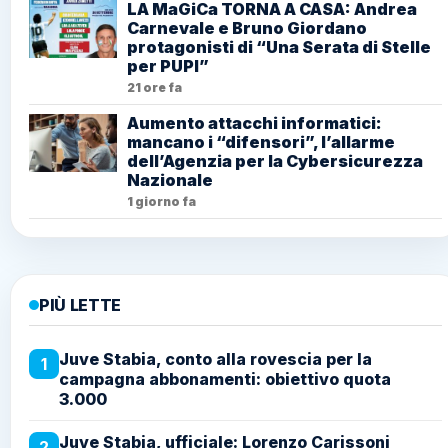
LA MaGiCa TORNA A CASA: Andrea
Carnevale e Bruno Giordano
protagonisti di “Una Serata di Stelle
per PUPI”
21 ore fa
Aumento attacchi informatici:
mancano i “difensori”, l’allarme
dell’Agenzia per la Cybersicurezza
Nazionale
1 giorno fa
PIÙ LETTE
Juve Stabia, conto alla rovescia per la
1
campagna abbonamenti: obiettivo quota
3.000
Juve Stabia, ufficiale: Lorenzo Carissoni
2