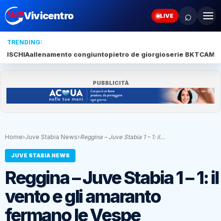
⌕
Vivicentro
LIVE
TRENDING:
ISCHIA
allenamento congiunto
pietro de giorgio
serie BKT
CAMP
PUBBLICITÀ
Home
›
Juve Stabia News
›
Reggina – Juve Stabia 1 – 1: il…
JUVE STABIA NEWS
Reggina – Juve Stabia 1 – 1: il
vento e gli amaranto
fermano le Vespe