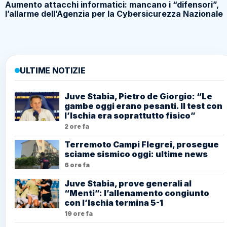
Aumento attacchi informatici: mancano i “difensori”,
l’allarme dell’Agenzia per la Cybersicurezza Nazionale
ULTIME NOTIZIE
Juve Stabia, Pietro de Giorgio: “Le
gambe oggi erano pesanti. Il test con
l’Ischia era soprattutto fisico”
2 ore fa
Terremoto Campi Flegrei, prosegue
sciame sismico oggi: ultime news
6 ore fa
Juve Stabia, prove generali al
“Menti”: l’allenamento congiunto
con l’Ischia termina 5-1
19 ore fa