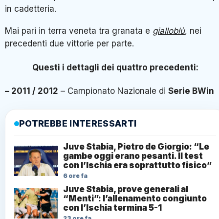
in cadetteria.
Mai pari in terra veneta tra granata e
gialloblù
, nei
precedenti due vittorie per parte.
Questi i dettagli dei quattro precedenti:
– 2011 / 2012
– Campionato Nazionale di
Serie BWin
POTREBBE INTERESSARTI
Juve Stabia, Pietro de Giorgio: “Le
gambe oggi erano pesanti. Il test
con l’Ischia era soprattutto fisico”
6 ore fa
Juve Stabia, prove generali al
“Menti”: l’allenamento congiunto
con l’Ischia termina 5-1
23 ore fa