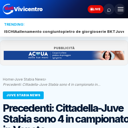
⌕
Vivicentro
LIVE
TRENDING:
ISCHIA
allenamento congiunto
pietro de giorgio
serie BKT
Juve 
PUBBLICITÀ
Home
›
Juve Stabia News
›
Precedenti: Cittadella-Juve Stabia sono 4 in campionato in…
JUVE STABIA NEWS
Precedenti: Cittadella-Juve
Stabia sono 4 in campionat