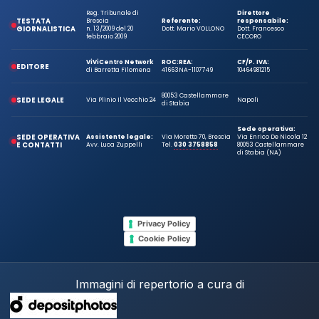
Reg. Tribunale di
Direttore
TESTATA
Brescia
Referente:
responsabile:
GIORNALISTICA
n. 13/2009 del 20
Dott. Mario VOLLONO
Dott. Francesco
febbraio 2009
CECORO
ViViCentro Network
ROC:
REA:
CF/P. IVA:
EDITORE
di Barretta Filomena
41663
NA-1107749
10464981215
80053 Castellammare
SEDE LEGALE
Via Plinio Il Vecchio 24
Napoli
di Stabia
Sede operativa:
SEDE OPERATIVA
Assistente legale:
Via Moretto 70, Brescia
Via Enrico De Nicola 12
E CONTATTI
Avv. Luca Zuppelli
Tel.
030 3758858
80053 Castellammare
di Stabia (NA)
Privacy Policy
Cookie Policy
Immagini di repertorio a cura di