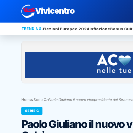
Vivicentro
TRENDING:
Elezioni Europee 2024
Inflazione
Bonus Cult
Home
›
Serie C
›
Paolo Giuliano il nuovo vicepresidente del Siracus
SERIE C
Paolo Giuliano il nuovo 