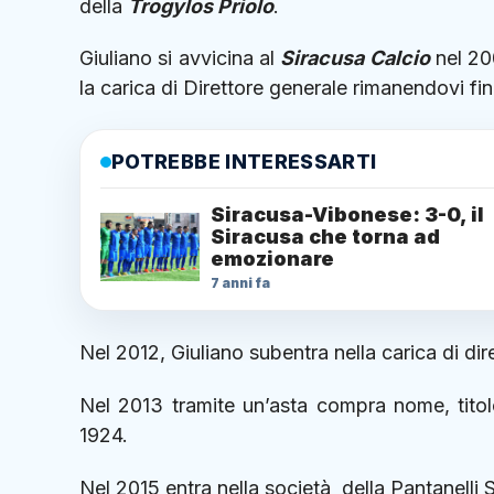
della
Trogylos Priolo
.
Giuliano si avvicina al
Siracusa Calcio
nel 20
la carica di Direttore generale rimanendovi fi
POTREBBE INTERESSARTI
Siracusa-Vibonese: 3-0, il
Siracusa che torna ad
emozionare
7 anni fa
Nel 2012, Giuliano subentra nella carica di d
Nel 2013 tramite un’asta compra nome, titolo
1924.
Nel 2015 entra nella società della Pantanelli S