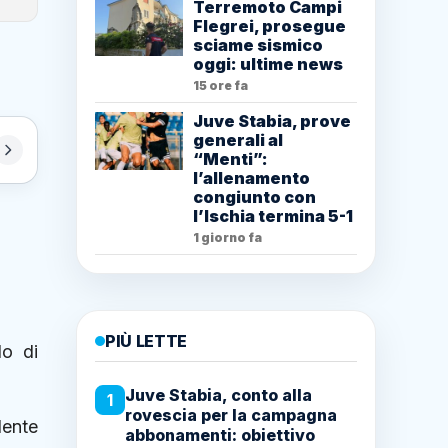
Terremoto Campi
Flegrei, prosegue
sciame sismico
oggi: ultime news
15 ore fa
Juve Stabia, prove
generali al
“Menti”:
l’allenamento
congiunto con
l’Ischia termina 5-1
1 giorno fa
PIÙ LETTE
lo di
Juve Stabia, conto alla
1
rovescia per la campagna
dente
abbonamenti: obiettivo