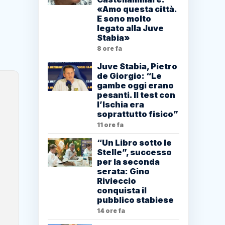
«Amo questa città.
E sono molto
legato alla Juve
Stabia»
8 ore fa
Juve Stabia, Pietro
de Giorgio: “Le
gambe oggi erano
pesanti. Il test con
l’Ischia era
soprattutto fisico”
11 ore fa
“Un Libro sotto le
Stelle”, successo
per la seconda
serata: Gino
Rivieccio
conquista il
pubblico stabiese
14 ore fa