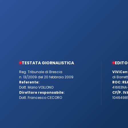
TESTATA GIORNALISTICA
EDITO
Reg. Tribunale di Brescia
ViViCen
n. 13/2009 del 20 febbraio 2009
di Barre
Referente:
ROC:
RE
Dott. Mario VOLLONO
41663
NA
Direttore responsabile:
CF/P. IV
Dott. Francesco CECORO
10464981