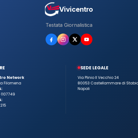
Vivicentro
Testata Giornalistica
RE
SEDE LEGALE
tro Network
Via Plinio Il Vecchio 24
tta Filomena
80053 Castellammare di Stabi
A:
Napoli
-1107749
A:
215