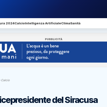
ura 2024
Calcio
Intelligenza Artificiale
Clima
Sanità
PUBBLICITÀ
a Calcio
vicepresidente del Siracusa