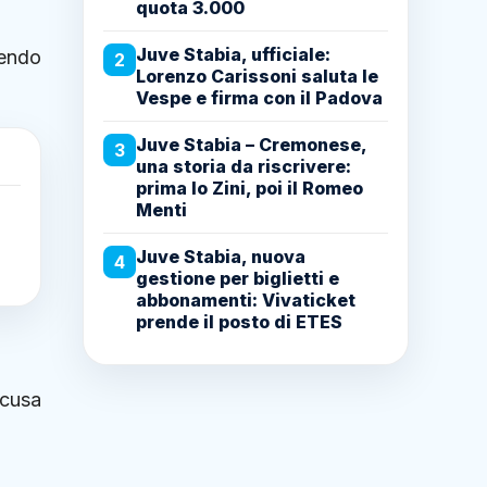
quota 3.000
Juve Stabia, ufficiale:
rendo
2
Lorenzo Carissoni saluta le
Vespe e firma con il Padova
Juve Stabia – Cremonese,
3
una storia da riscrivere:
prima lo Zini, poi il Romeo
Menti
Juve Stabia, nuova
4
gestione per biglietti e
abbonamenti: Vivaticket
prende il posto di ETES
acusa