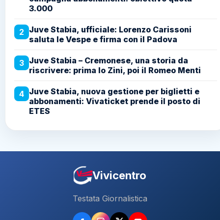
3.000
Juve Stabia, ufficiale: Lorenzo Carissoni
2
saluta le Vespe e firma con il Padova
Juve Stabia – Cremonese, una storia da
3
riscrivere: prima lo Zini, poi il Romeo Menti
Juve Stabia, nuova gestione per biglietti e
4
abbonamenti: Vivaticket prende il posto di
ETES
Vivicentro
Testata Giornalistica