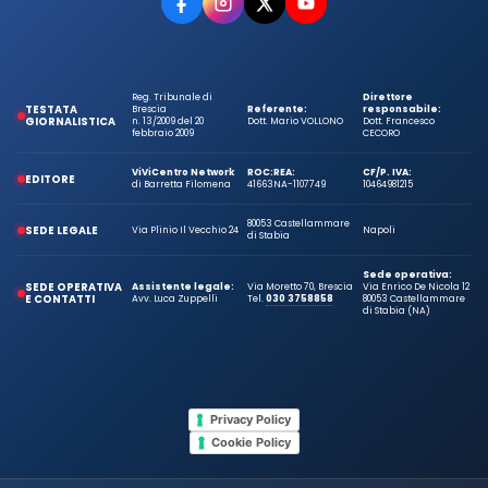
Reg. Tribunale di
Direttore
TESTATA
Brescia
Referente:
responsabile:
GIORNALISTICA
n. 13/2009 del 20
Dott. Mario VOLLONO
Dott. Francesco
febbraio 2009
CECORO
ViViCentro Network
ROC:
REA:
CF/P. IVA:
EDITORE
di Barretta Filomena
41663
NA-1107749
10464981215
80053 Castellammare
SEDE LEGALE
Via Plinio Il Vecchio 24
Napoli
di Stabia
Sede operativa:
SEDE OPERATIVA
Assistente legale:
Via Moretto 70, Brescia
Via Enrico De Nicola 12
E CONTATTI
Avv. Luca Zuppelli
Tel.
030 3758858
80053 Castellammare
di Stabia (NA)
Privacy Policy
Cookie Policy