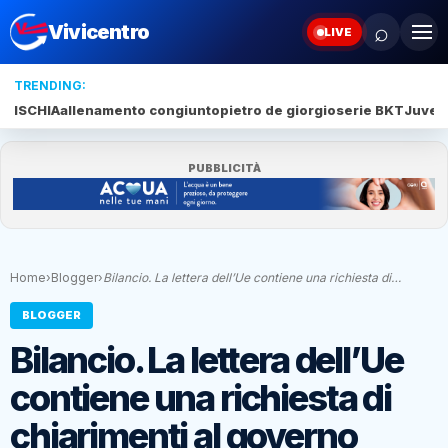
⌕
Vivicentro
LIVE
TRENDING:
ISCHIA
allenamento congiunto
pietro de giorgio
serie BKT
Juve 
PUBBLICITÀ
Home
›
Blogger
›
Bilancio. La lettera dell’Ue contiene una richiesta di…
BLOGGER
Bilancio. La lettera dell’Ue
contiene una richiesta di
chiarimenti al governo