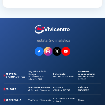
Vivicentro
Testata Giornalistica
Reg. Tribunale di
Direttore
TESTATA
Brescia
Referente:
responsabile:
GIORNALISTICA
n. 13/2009 del 20
Dott. Mario VOLLONO
Dott. Francesco
febbraio 2009
CECORO
ViViCentro Network
ROC:
REA:
CF/P. IVA:
EDITORE
di Barretta Filomena
41663
NA-1107749
10464981215
80053 Castellammare
SEDE LEGALE
Via Plinio Il Vecchio 24
Napoli
di Stabia