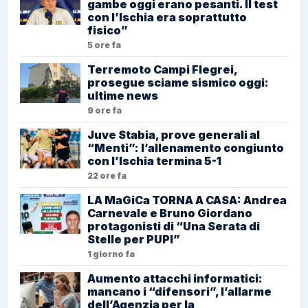
gambe oggi erano pesanti. Il test
con l’Ischia era soprattutto
fisico”
5 ore fa
Terremoto Campi Flegrei,
prosegue sciame sismico oggi:
ultime news
9 ore fa
Juve Stabia, prove generali al
“Menti”: l’allenamento congiunto
con l’Ischia termina 5-1
22 ore fa
LA MaGiCa TORNA A CASA: Andrea
Carnevale e Bruno Giordano
protagonisti di “Una Serata di
Stelle per PUPI”
1 giorno fa
Aumento attacchi informatici:
mancano i “difensori”, l’allarme
dell’Agenzia per la