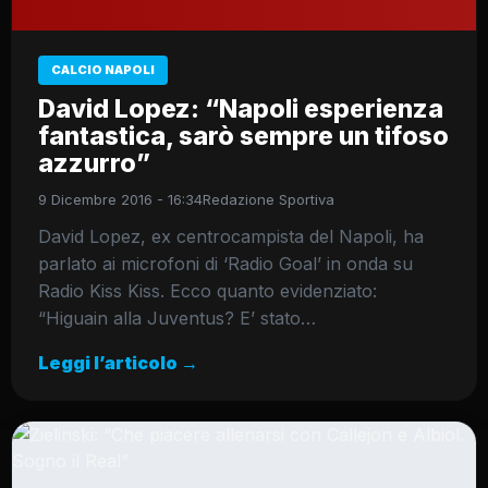
CALCIO NAPOLI
David Lopez: “Napoli esperienza
fantastica, sarò sempre un tifoso
azzurro”
9 Dicembre 2016 - 16:34
Redazione Sportiva
David Lopez, ex centrocampista del Napoli, ha
parlato ai microfoni di ‘Radio Goal’ in onda su
Radio Kiss Kiss. Ecco quanto evidenziato:
“Higuain alla Juventus? E’ stato…
Leggi l’articolo →