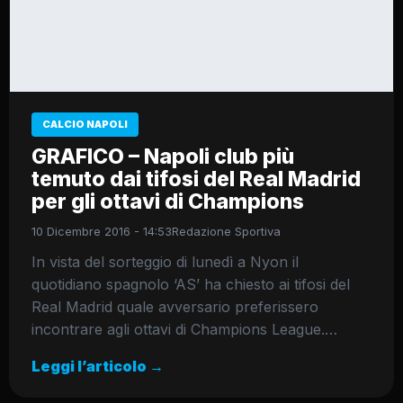
CALCIO NAPOLI
GRAFICO – Napoli club più
temuto dai tifosi del Real Madrid
per gli ottavi di Champions
10 Dicembre 2016 - 14:53
Redazione Sportiva
In vista del sorteggio di lunedì a Nyon il
quotidiano spagnolo ‘AS’ ha chiesto ai tifosi del
Real Madrid quale avversario preferissero
incontrare agli ottavi di Champions League.…
Leggi l’articolo →