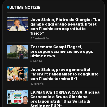
ULTIME NOTIZIE
Juve Stabia, Pietro de Giorgio: “Le
gambe oggi erano pesanti. Il test
con l’Ischia era soprattutto
fisico”
44 minuti fa
Terremoto Campi Flegrei,
prosegue sciame sismico oggi:
ultime news
5 ore fa
Juve Stabia, prove generali al
“Menti”: l’allenamento congiunto
con l’Ischia termina 5-1
17 ore fa
LA MaGiCa TORNA A CASA: Andrea
Carnevale e Bruno Giordano
protagonisti di “Una Serata di
Stelle per PUPI”