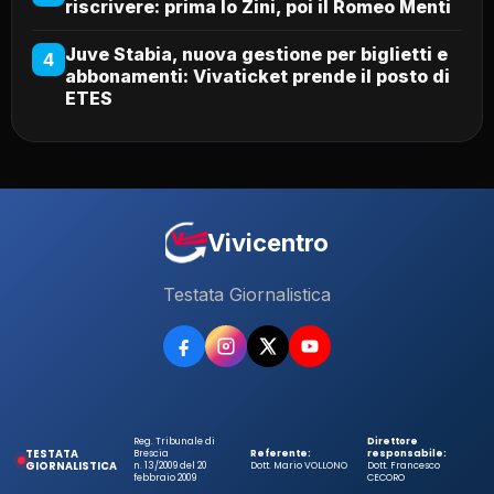
riscrivere: prima lo Zini, poi il Romeo Menti
Juve Stabia, nuova gestione per biglietti e
4
abbonamenti: Vivaticket prende il posto di
ETES
Vivicentro
Testata Giornalistica
Reg. Tribunale di
Direttore
TESTATA
Brescia
Referente:
responsabile:
GIORNALISTICA
n. 13/2009 del 20
Dott. Mario VOLLONO
Dott. Francesco
febbraio 2009
CECORO