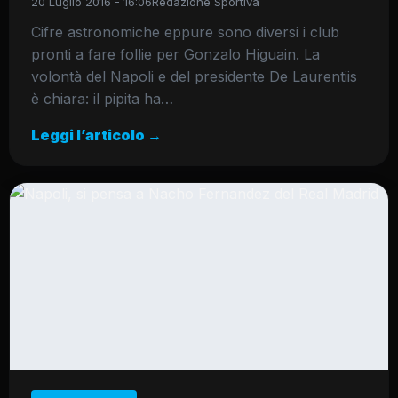
20 Luglio 2016 - 16:06
Redazione Sportiva
Cifre astronomiche eppure sono diversi i club
pronti a fare follie per Gonzalo Higuain. La
volontà del Napoli e del presidente De Laurentiis
è chiara: il pipita ha…
Leggi l’articolo →