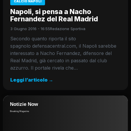
CALCIO NAPOLI
Napoli, si pensa a Nacho
Fernandez del Real Madrid
3 Giugno 2016 - 16:55
Redazione Sportiva
Secondo quanto riporta il sito
spagnolo defensacentral.com, il Napoli sarebbe
interessato a Nacho Fernandez, difensore del
Real Madrid, già cercato in passato dal club
azzurro. Il portale rivela che…
Leggi l’articolo →