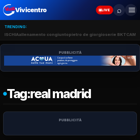
⌕
Vivicentro
LIVE
TRENDING:
ISCHIA
allenamento congiunto
pietro de giorgio
serie BKT
CAMP
PUBBLICITÀ
Tag:
real madrid
PUBBLICITÀ