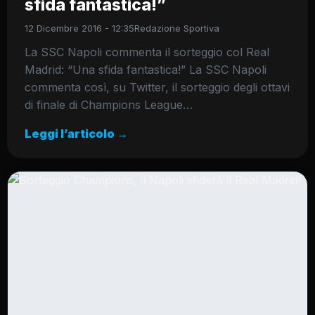
sfida fantastica!”
12 Dicembre 2016 - 12:35
Redazione Sportiva
La SSC Napoli commenta il sorteggio col Real
Madrid: “Una sfida fantastica!” La SSC Napoli
commenta così, su Twitter, il sorteggio degli ottavi
di finale di Champions League…
Leggi l’articolo →