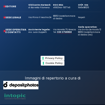
ViViCentro Network
ROC:
REA:
CF/P. IVA:
EDITORE
di Barretta Filomena
41663
NA-1107749
10464981215
80053 Castellammare
SEDE LEGALE
Via Plinio Il Vecchio 24
Napoli
di Stabia
Sede operativa:
SEDE OPERATIVA
Assistente legale:
Via Moretto 70, Brescia
Via Enrico De Nicola 12
E CONTATTI
Avv. Luca Zuppelli
Tel.
030 3758858
80053 Castellammare
di Stabia (NA)
Privacy Policy
Cookie Policy
Immagini di repertorio a cura di