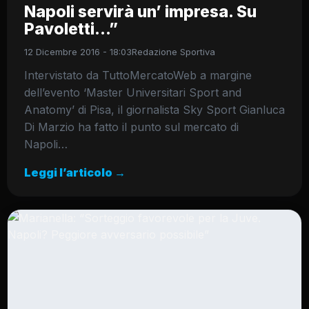
Napoli servirà un’ impresa. Su
Pavoletti…”
12 Dicembre 2016 - 18:03
Redazione Sportiva
Intervistato da TuttoMercatoWeb a margine
dell’evento ‘Master Universitari Sport and
Anatomy’ di Pisa, il giornalista Sky Sport Gianluca
Di Marzio ha fatto il punto sul mercato di
Napoli…
Leggi l’articolo →