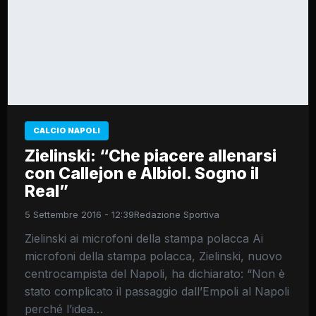
CALCIO NAPOLI
Zielinski: “Che piacere allenarsi
con Callejon e Albiol. Sogno il
Real”
5 Settembre 2016 - 12:39
Redazione Sportiva
Zielinski ai microfoni della stampa polacca Ai
microfoni della stampa polacca, Zielinski, nuovo
centrocampista del Napoli, ha dichiarato: “Non è
stato complicato il passaggio dall’Empoli al Napoli
perché l’idea…