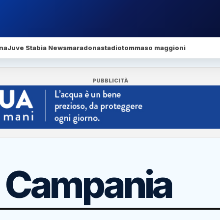
na
Juve Stabia News
maradona
stadio
tommaso maggioni
PUBBLICITÀ
 Campania