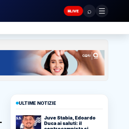
⌕
LIVE
ULTIME NOTIZIE
Juve Stabia, Edoardo
Duca ai saluti: il
centrocampista si