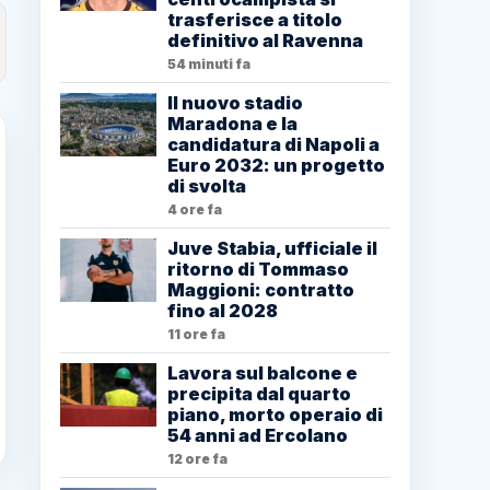
trasferisce a titolo
definitivo al Ravenna
54 minuti fa
Il nuovo stadio
Maradona e la
candidatura di Napoli a
Euro 2032: un progetto
di svolta
4 ore fa
Juve Stabia, ufficiale il
ritorno di Tommaso
Maggioni: contratto
fino al 2028
11 ore fa
Lavora sul balcone e
precipita dal quarto
piano, morto operaio di
54 anni ad Ercolano
12 ore fa