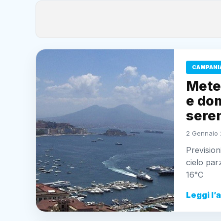
CAMPANI
Mete
e dom
sere
2 Gennaio 
Prevision
cielo pa
16°C
Leggi l’