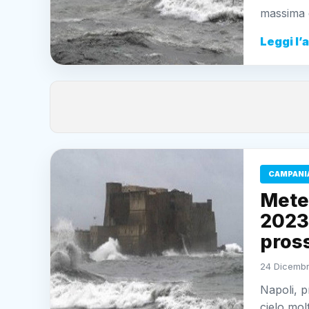
massima 
Leggi l’
CAMPANI
Mete
2023:
pross
24 Dicembr
Napoli, p
cielo mo