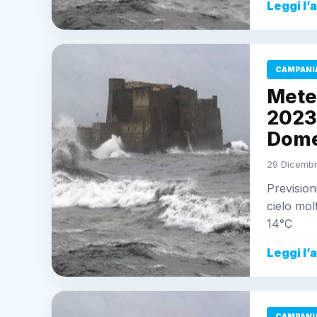
Leggi l’
CAMPANI
Mete
2023:
Dome
29 Dicembr
Prevision
cielo mo
14°C
Leggi l’
CAMPANI