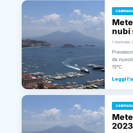
CAMPANI
Mete
nubi
1 Gennaio 
Prevision
da nuvol
15°C
Leggi l’
CAMPANI
Mete
2023