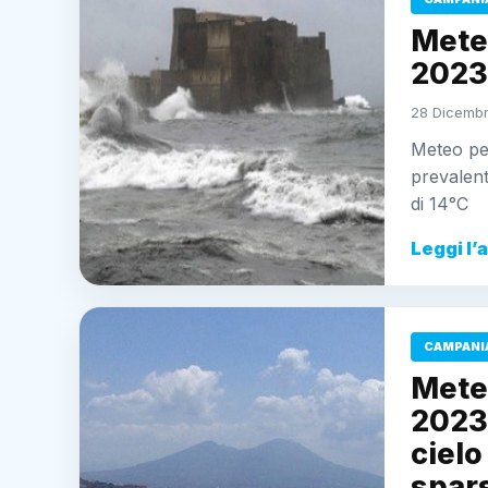
Mete
2023:
28 Dicembr
Meteo pe
prevalen
di 14°C
Leggi l’
CAMPANI
Mete
2023:
cielo
spar