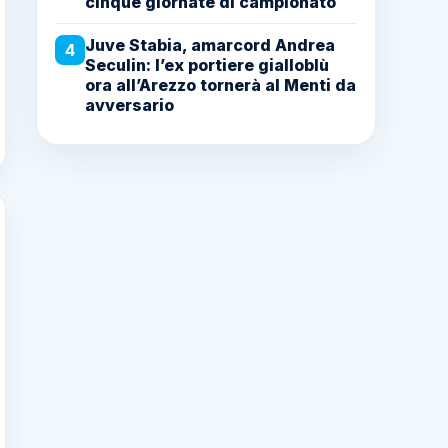
cinque giornate di campionato
Juve Stabia, amarcord Andrea
4
Seculin: l’ex portiere gialloblù
ora all’Arezzo tornerà al Menti da
avversario