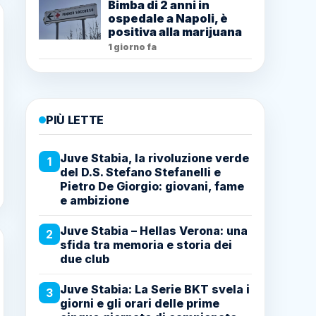
Bimba di 2 anni in
ospedale a Napoli, è
positiva alla marijuana
1 giorno fa
PIÙ LETTE
Juve Stabia, la rivoluzione verde
1
del D.S. Stefano Stefanelli e
Pietro De Giorgio: giovani, fame
e ambizione
Juve Stabia – Hellas Verona: una
2
sfida tra memoria e storia dei
due club
Juve Stabia: La Serie BKT svela i
3
giorni e gli orari delle prime