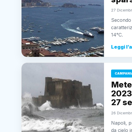
27 Dicembr
Secondo l
caratteri
14°C.
Leggi l’
CAMPANI
Mete
2023:
27 se
26 Dicembr
Napoli, p
da cielo 