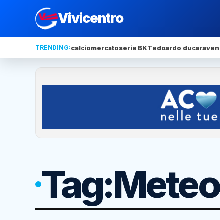
Vivicentro
TRENDING:
calciomercato
serie BKT
edoardo duca
raven
Tag:
Meteo