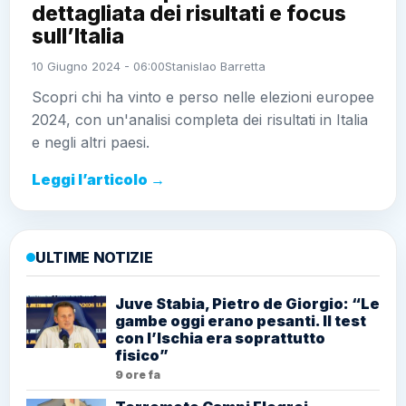
dettagliata dei risultati e focus
sull’Italia
10 Giugno 2024 - 06:00
Stanislao Barretta
Scopri chi ha vinto e perso nelle elezioni europee
2024, con un'analisi completa dei risultati in Italia
e negli altri paesi.
Leggi l’articolo →
ULTIME NOTIZIE
Juve Stabia, Pietro de Giorgio: “Le
gambe oggi erano pesanti. Il test
con l’Ischia era soprattutto
fisico”
9 ore fa