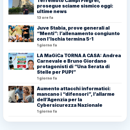
Terremoto Campi Flegrei,
prosegue sciame sismico oggi:
ultime news
13 ore fa
Juve Stabia, prove generali al
“Menti”: l’allenamento congiunto
con l’Ischia termina 5-1
1 giorno fa
LA MaGiCa TORNA A CASA: Andrea
Carnevale e Bruno Giordano
protagonisti di “Una Serata di
Stelle per PUPI”
1 giorno fa
Aumento attacchi informatici:
mancano i “difensori”, l’allarme
dell’Agenzia per la
Cybersicurezza Nazionale
1 giorno fa