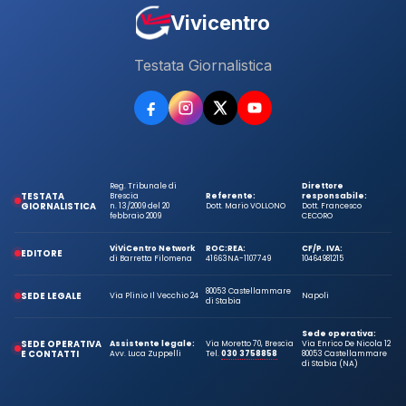
Vivicentro
Testata Giornalistica
Reg. Tribunale di
Direttore
TESTATA
Brescia
Referente:
responsabile:
GIORNALISTICA
n. 13/2009 del 20
Dott. Mario VOLLONO
Dott. Francesco
febbraio 2009
CECORO
ViViCentro Network
ROC:
REA:
CF/P. IVA:
EDITORE
di Barretta Filomena
41663
NA-1107749
10464981215
80053 Castellammare
SEDE LEGALE
Via Plinio Il Vecchio 24
Napoli
di Stabia
Sede operativa:
SEDE OPERATIVA
Assistente legale:
Via Moretto 70, Brescia
Via Enrico De Nicola 12
E CONTATTI
Avv. Luca Zuppelli
Tel.
030 3758858
80053 Castellammare
di Stabia (NA)