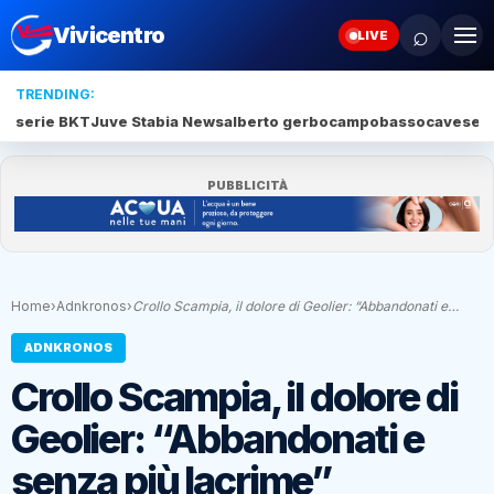
⌕
Vivicentro
LIVE
TRENDING:
serie BKT
Juve Stabia News
alberto gerbo
campobasso
cavese
m
PUBBLICITÀ
Home
›
Adnkronos
›
Crollo Scampia, il dolore di Geolier: “Abbandonati e…
ADNKRONOS
Crollo Scampia, il dolore di
Geolier: “Abbandonati e
senza più lacrime”