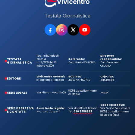
Vivicentro
Testata Giornalistica
Reg. Tribunale di
Direttore
TESTATA
Brescia
Referente:
responsabile:
GIORNALISTICA
n. 13/2009 del 20
Dott. Mario VOLLONO
Dott. Francesco
febbraio 2009
CECORO
ViViCentro Network
ROC:
REA:
CF/P. IVA:
EDITORE
di Barretta Filomena
41663
NA-1107749
10464981215
80053 Castellammare
SEDE LEGALE
Via Plinio Il Vecchio 24
Napoli
di Stabia
Sede operativa:
SEDE OPERATIVA
Assistente legale:
Via Moretto 70, Brescia
Via Enrico De Nicola 12
E CONTATTI
Avv. Luca Zuppelli
Tel.
030 3758858
80053 Castellammare
di Stabia (NA)