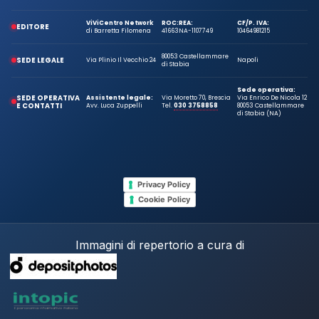
ViViCentro Network
ROC:
REA:
CF/P. IVA:
EDITORE
di Barretta Filomena
41663
NA-1107749
10464981215
80053 Castellammare
SEDE LEGALE
Via Plinio Il Vecchio 24
Napoli
di Stabia
Sede operativa:
SEDE OPERATIVA
Assistente legale:
Via Moretto 70, Brescia
Via Enrico De Nicola 12
E CONTATTI
Avv. Luca Zuppelli
Tel.
030 3758858
80053 Castellammare
di Stabia (NA)
Privacy Policy
Cookie Policy
Immagini di repertorio a cura di