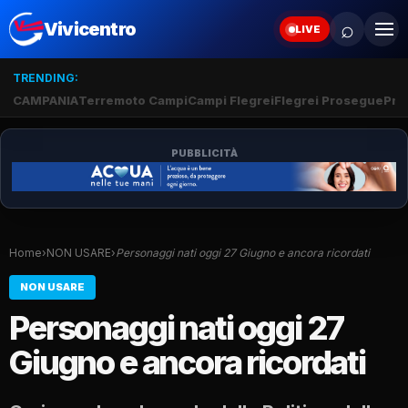
⌕
Vivicentro
LIVE
TRENDING:
CAMPANIA
Terremoto Campi
Campi Flegrei
Flegrei Prosegue
Pro
PUBBLICITÀ
Home
›
NON USARE
›
Personaggi nati oggi 27 Giugno e ancora ricordati
NON USARE
Personaggi nati oggi 27
Giugno e ancora ricordati