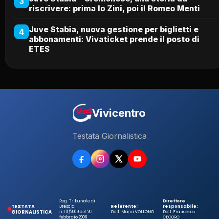
3
riscrivere: prima lo Zini, poi il Romeo Menti
Juve Stabia, nuova gestione per biglietti e
4
abbonamenti: Vivaticket prende il posto di
ETES
Vivicentro
Testata Giornalistica
Reg. Tribunale di
Direttore
TESTATA
Brescia
Referente:
responsabile:
GIORNALISTICA
n. 13/2009 del 20
Dott. Mario VOLLONO
Dott. Francesco
febbraio 2009
CECORO