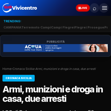
⌕
Vivicentro
LIVE
TRENDING:
CAMPANIA
Terremoto Campi
Campi Flegrei
Flegrei Prosegue
Pro
PUBBLICITÀ
Home
›
Cronaca Sicilia
›
Armi, munizioni e droga in casa, due arresti
CRONACA SICILIA
Armi, munizioni e droga in
casa, due arresti