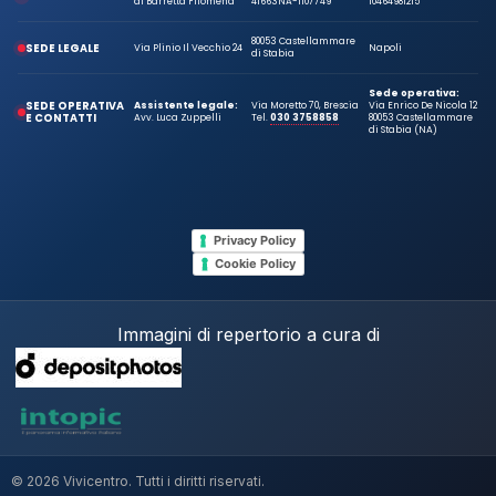
di Barretta Filomena
41663
NA-1107749
10464981215
80053 Castellammare
SEDE LEGALE
Via Plinio Il Vecchio 24
Napoli
di Stabia
Sede operativa:
SEDE OPERATIVA
Assistente legale:
Via Moretto 70, Brescia
Via Enrico De Nicola 12
E CONTATTI
Avv. Luca Zuppelli
Tel.
030 3758858
80053 Castellammare
di Stabia (NA)
Privacy Policy
Cookie Policy
Immagini di repertorio a cura di
© 2026 Vivicentro. Tutti i diritti riservati.