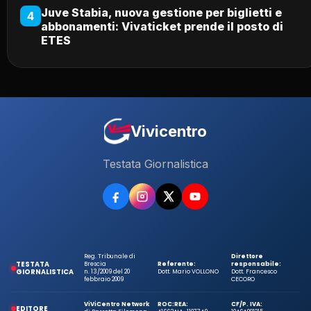
Juve Stabia, nuova gestione per biglietti e
4
abbonamenti: Vivaticket prende il posto di
ETES
Vivicentro
Testata Giornalistica
Reg. Tribunale di
Direttore
TESTATA
Brescia
Referente:
responsabile:
GIORNALISTICA
n. 13/2009 del 20
Dott. Mario VOLLONO
Dott. Francesco
febbraio 2009
CECORO
ViViCentro Network
ROC:
REA:
CF/P. IVA:
EDITORE