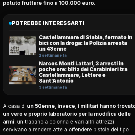
potuto fruttare fino a 100.000 euro
.
POTREBBE INTERESSARTI
Castellammare di Stabia, fermato in
bici con la droga: la Polizia arresta
un 43enne
2 settimane fa
Narcos Monti Lattari, 3 arresti in
poche ore: blitz dei Carabinieri tra
Castellammare, Lettere e
Sant’Antonio
3 settimane fa
A casa di
un 50enne, invece, i militari hanno trovat
un vero e proprio laboratorio per la modifica delle
armi
: un trapano a colonna e vari altri attrezzi
servivano a rendere atte a offendere pistole del tipo