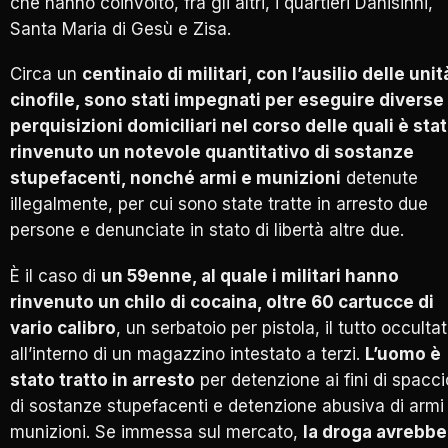
che hanno coinvolto, fra gli altri, i quartieri Danisinni,
Santa Maria di Gesù e Zisa.
Circa un
centinaio di militari, con l’ausilio delle unit
cinofile, sono stati impegnati per eseguire diverse
perquisizioni domiciliari nel corso delle quali è sta
rinvenuto un notevole quantitativo di sostanze
stupefacenti, nonché armi e munizioni
detenute
illegalmente, per cui sono state tratte in arresto due
persone e denunciate in stato di libertà altre due.
È il caso di
un 59enne, al quale i militari hanno
rinvenuto un chilo di cocaina, oltre 60 cartucce di
vario calibro
, un serbatoio per pistola, il tutto occulta
all’interno di un magazzino intestato a terzi.
L’uomo è
stato tratto in arresto
per detenzione ai fini di spacci
di sostanze stupefacenti e detenzione abusiva di armi
munizioni. Se immessa sul mercato,
la droga avrebbe