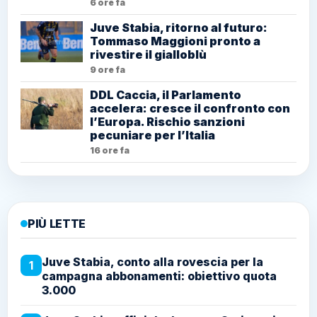
6 ore fa
Juve Stabia, ritorno al futuro:
Tommaso Maggioni pronto a
rivestire il gialloblù
9 ore fa
DDL Caccia, il Parlamento
accelera: cresce il confronto con
l’Europa. Rischio sanzioni
pecuniare per l’Italia
16 ore fa
PIÙ LETTE
Juve Stabia, conto alla rovescia per la
1
campagna abbonamenti: obiettivo quota
3.000