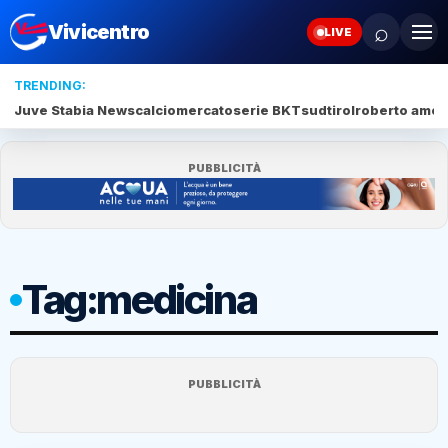
⌕
Vivicentro
LIVE
TRENDING:
Juve Stabia News
calciomercato
serie BKT
sudtirol
roberto amod
PUBBLICITÀ
Tag:
medicina
PUBBLICITÀ