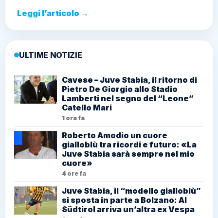
Leggi l’articolo →
ULTIME NOTIZIE
Cavese – Juve Stabia, il ritorno di
Pietro De Giorgio allo Stadio
Lamberti nel segno del “Leone”
Catello Mari
1 ora fa
Roberto Amodio un cuore
gialloblù tra ricordi e futuro: «La
Juve Stabia sarà sempre nel mio
cuore»
4 ore fa
Juve Stabia, il “modello gialloblù”
si sposta in parte a Bolzano: Al
Südtirol arriva un’altra ex Vespa