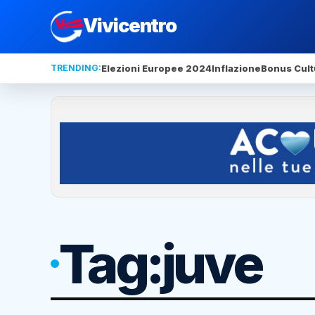
Vivicentro
TRENDING:
Elezioni Europee 2024
Inflazione
Bonus Cult
Tag:
juve