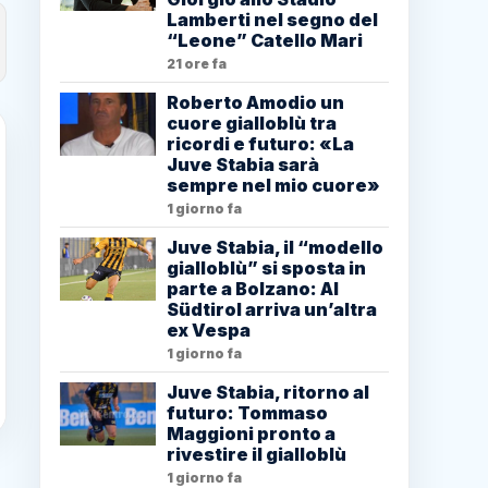
Lamberti nel segno del
“Leone” Catello Mari
21 ore fa
Roberto Amodio un
cuore gialloblù tra
ricordi e futuro: «La
Juve Stabia sarà
sempre nel mio cuore»
1 giorno fa
Juve Stabia, il “modello
gialloblù” si sposta in
parte a Bolzano: Al
Südtirol arriva un’altra
ex Vespa
1 giorno fa
Juve Stabia, ritorno al
futuro: Tommaso
Maggioni pronto a
rivestire il gialloblù
1 giorno fa