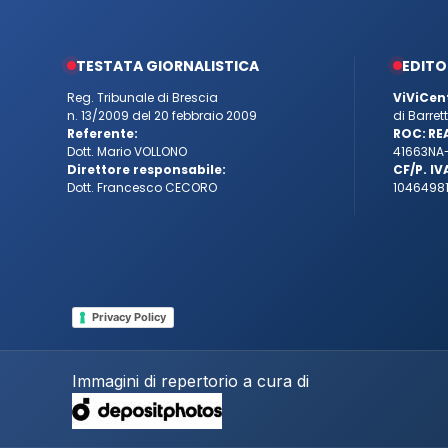
TESTATA GIORNALISTICA
EDITO
Reg. Tribunale di Brescia
ViViCen
n. 13/2009 del 20 febbraio 2009
di Barre
Referente:
ROC:
RE
Dott. Mario VOLLONO
41663
NA
Direttore responsabile:
CF/P. IV
Dott. Francesco CECORO
10464981
Privacy Policy
Immagini di repertorio a cura di