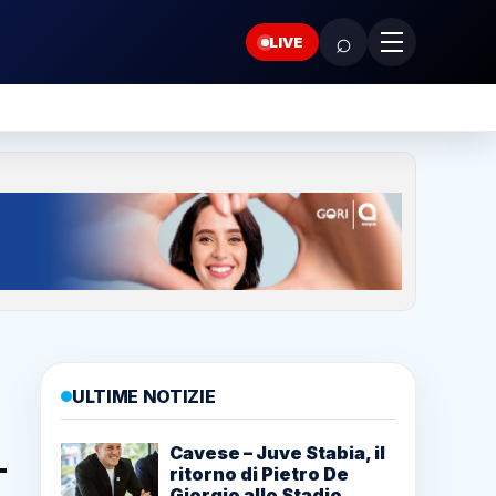
⌕
LIVE
ULTIME NOTIZIE
Cavese – Juve Stabia, il
ritorno di Pietro De
Giorgio allo Stadio