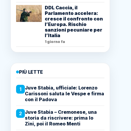
DDL Caccia, il
Parlamento accelera:
cresce il confronto con
l’Europa. Rischio
sanzioni pecuniare per
l’Italia
1 giorno fa
PIÙ LETTE
Juve Stabia, ufficiale: Lorenzo
1
Carissoni saluta le Vespe e firma
con il Padova
Juve Stabia – Cremonese, una
2
storia da riscrivere: prima lo
Zini, poi il Romeo Menti