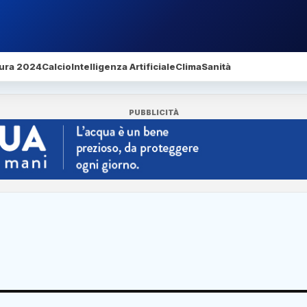
ura 2024
Calcio
Intelligenza Artificiale
Clima
Sanità
PUBBLICITÀ