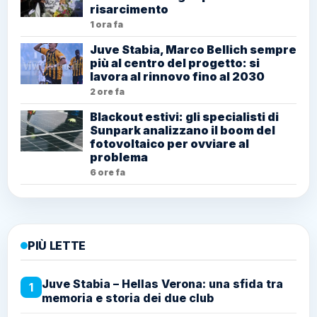
risarcimento
1 ora fa
Juve Stabia, Marco Bellich sempre
più al centro del progetto: si
lavora al rinnovo fino al 2030
2 ore fa
Blackout estivi: gli specialisti di
Sunpark analizzano il boom del
fotovoltaico per ovviare al
problema
6 ore fa
PIÙ LETTE
Juve Stabia – Hellas Verona: una sfida tra
1
memoria e storia dei due club