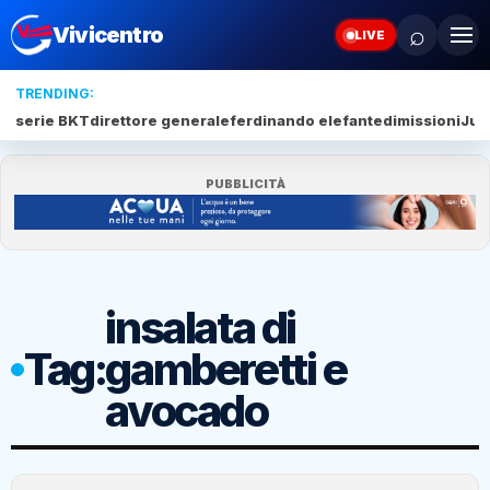
⌕
Vivicentro
LIVE
TRENDING:
serie BKT
direttore generale
ferdinando elefante
dimissioni
Juv
PUBBLICITÀ
insalata di
Tag:
gamberetti e
avocado