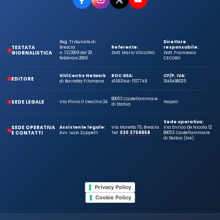
Reg. Tribunale di
Direttore
TESTATA
Brescia
Referente:
responsabile:
GIORNALISTICA
n. 13/2009 del 20
Dott. Mario VOLLONO
Dott. Francesco
febbraio 2009
CECORO
ViViCentro Network
ROC:
REA:
CF/P. IVA:
EDITORE
di Barretta Filomena
41663
NA-1107749
10464981215
80053 Castellammare
SEDE LEGALE
Via Plinio Il Vecchio 24
Napoli
di Stabia
Sede operativa:
SEDE OPERATIVA
Assistente legale:
Via Moretto 70, Brescia
Via Enrico De Nicola 12
E CONTATTI
Avv. Luca Zuppelli
Tel.
030 3758858
80053 Castellammare
di Stabia (NA)
Privacy Policy
Cookie Policy