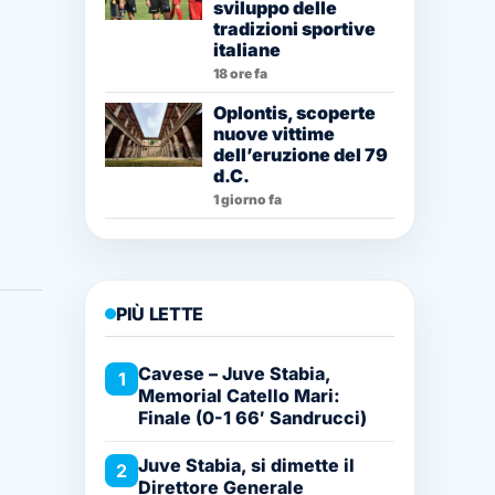
sviluppo delle
tradizioni sportive
italiane
18 ore fa
Oplontis, scoperte
nuove vittime
dell’eruzione del 79
d.C.
1 giorno fa
PIÙ LETTE
Cavese – Juve Stabia,
1
Memorial Catello Mari:
Finale (0-1 66′ Sandrucci)
Juve Stabia, si dimette il
2
Direttore Generale