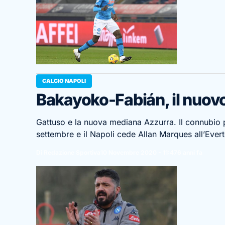
CALCIO NAPOLI
Bakayoko-Fabián, il nuov
Gattuso e la nuova mediana Azzurra. Il connubio pe
settembre e il Napoli cede Allan Marques all’Ever
Di Redazione Sportiva
10 Novembre 2020 - 11:47
6 anni fa