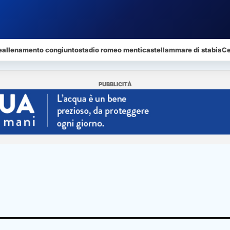
e
allenamento congiunto
stadio romeo menti
castellammare di stabia
Ce
PUBBLICITÀ