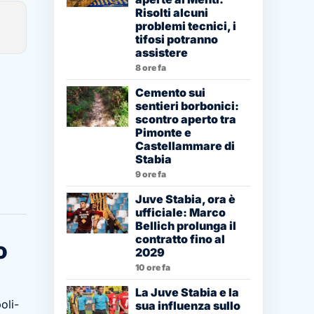
Risolti alcuni
problemi tecnici, i
tifosi potranno
assistere
8 ore fa
Cemento sui
sentieri borbonici:
scontro aperto tra
Pimonte e
Castellammare di
Stabia
9 ore fa
Juve Stabia, ora è
ufficiale: Marco
Bellich prolunga il
contratto fino al
o
2029
10 ore fa
La Juve Stabia e la
oli-
sua influenza sullo