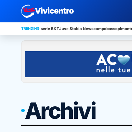
Vivicentro
TRENDING:
serie BKT
Juve Stabia News
campobasso
pimont
Archivi