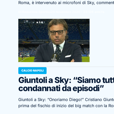
Roma, è intervenuto ai microfoni di Sky, commen
Di Redazione Sportiva
29 Novembre 2020 - 23:12
6 anni fa
CALCIO NAPOLI
Giuntoli a Sky: “Siamo tut
condannati da episodi”
Giuntoli a Sky: “Onoriamo Diego!” Cristiano Giunto
prima del fischio di inizio del big match con la 