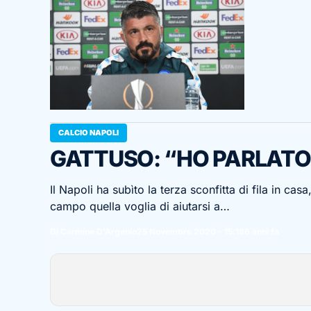
CALCIO NAPOLI
GATTUSO: “HO PARLATO
Il Napoli ha subìto la terza sconfitta di fila in ca
campo quella voglia di aiutarsi a…
Di Carmine D'Argenio
25 Novembre 2020 - 15:18
6 anni fa