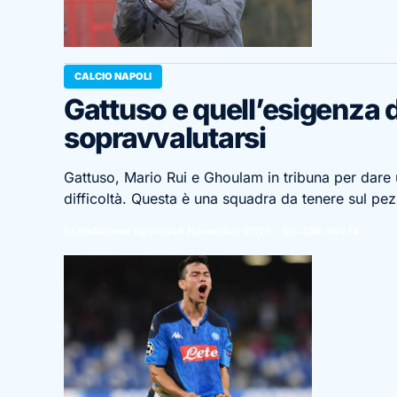
CALCIO NAPOLI
Gattuso e quell’esigenza 
sopravvalutarsi
Gattuso, Mario Rui e Ghoulam in tribuna per dare 
difficoltà. Questa è una squadra da tenere sul p
Di Redazione Sportiva
9 Novembre 2020 - 08:43
6 anni fa