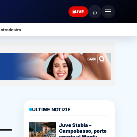
⌕
LIVE
ntrodestra
ULTIME NOTIZIE
Juve Stabia –
Campobasso, porte
aperte al Menti: