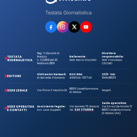
Testata Giornalistica
Reg. Tribunale di
Direttore
TESTATA
Brescia
Referente:
responsabile:
GIORNALISTICA
n. 13/2009 del 20
Dott. Mario VOLLONO
Dott. Francesco
febbraio 2009
CECORO
ViViCentro Network
ROC:
REA:
CF/P. IVA:
EDITORE
di Barretta Filomena
41663
NA-1107749
10464981215
80053 Castellammare
SEDE LEGALE
Via Plinio Il Vecchio 24
Napoli
di Stabia
Sede operativa:
SEDE OPERATIVA
Assistente legale:
Via Moretto 70, Brescia
Via Enrico De Nicola 12
E CONTATTI
Avv. Luca Zuppelli
Tel.
030 3758858
80053 Castellammare
di Stabia (NA)