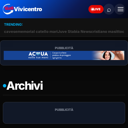
⌕
Vivicentro
LIVE
TRENDING:
cavese
memorial catello mari
Juve Stabia News
cristiano masitto
cle
PUBBLICITÀ
Archivi
PUBBLICITÀ