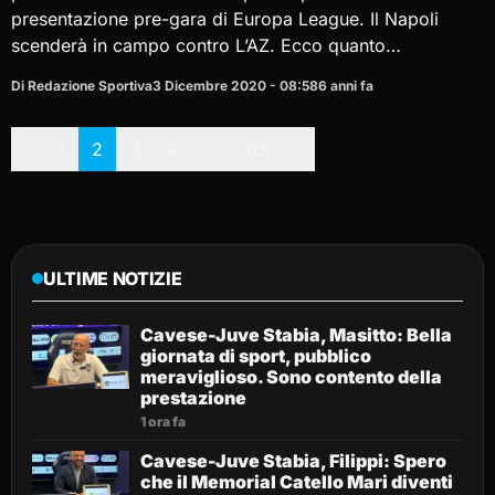
presentazione pre-gara di Europa League. Il Napoli
scenderà in campo contro L’AZ. Ecco quanto…
Di Redazione Sportiva
3 Dicembre 2020 - 08:58
6 anni fa
Paginazione
‹
1
2
3
4
…
63
›
ULTIME NOTIZIE
Cavese-Juve Stabia, Masitto: Bella
giornata di sport, pubblico
meraviglioso. Sono contento della
prestazione
1 ora fa
Cavese-Juve Stabia, Filippi: Spero
che il Memorial Catello Mari diventi