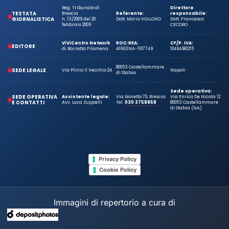
Reg. Tribunale di
Direttore
TESTATA
Brescia
Referente:
responsabile:
GIORNALISTICA
n. 13/2009 del 20
Dott. Mario VOLLONO
Dott. Francesco
febbraio 2009
CECORO
ViViCentro Network
ROC:
REA:
CF/P. IVA:
EDITORE
di Barretta Filomena
41663
NA-1107749
10464981215
80053 Castellammare
SEDE LEGALE
Via Plinio Il Vecchio 24
Napoli
di Stabia
Sede operativa:
SEDE OPERATIVA
Assistente legale:
Via Moretto 70, Brescia
Via Enrico De Nicola 12
E CONTATTI
Avv. Luca Zuppelli
Tel.
030 3758858
80053 Castellammare
di Stabia (NA)
Privacy Policy
Cookie Policy
Immagini di repertorio a cura di