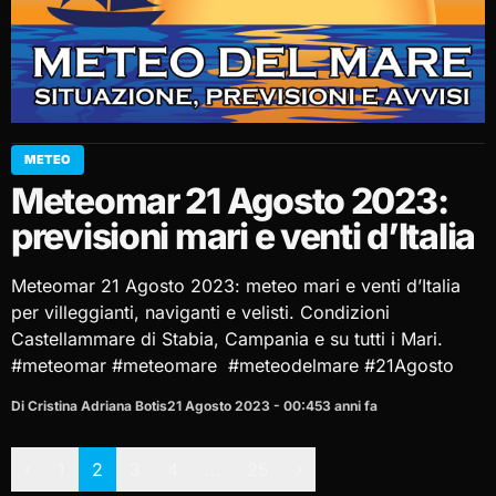
METEO
Meteomar 21 Agosto 2023:
previsioni mari e venti d’Italia
Meteomar 21 Agosto 2023: meteo mari e venti d’Italia
per villeggianti, naviganti e velisti. Condizioni
Castellammare di Stabia, Campania e su tutti i Mari.
#meteomar #meteomare #meteodelmare #21Agosto
Di Cristina Adriana Botis
21 Agosto 2023 - 00:45
3 anni fa
Paginazione
‹
1
2
3
4
…
25
›