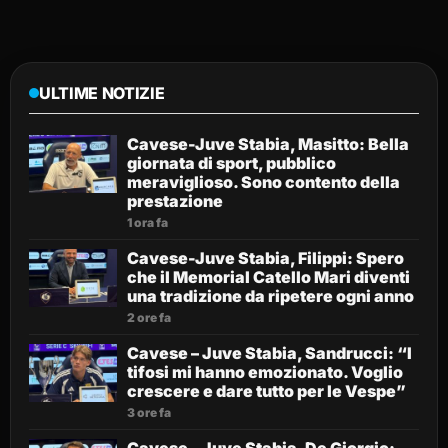
ULTIME NOTIZIE
Cavese-Juve Stabia, Masitto: Bella
giornata di sport, pubblico
meraviglioso. Sono contento della
prestazione
1 ora fa
Cavese-Juve Stabia, Filippi: Spero
che il Memorial Catello Mari diventi
una tradizione da ripetere ogni anno
2 ore fa
Cavese – Juve Stabia, Sandrucci: “I
tifosi mi hanno emozionato. Voglio
crescere e dare tutto per le Vespe”
3 ore fa