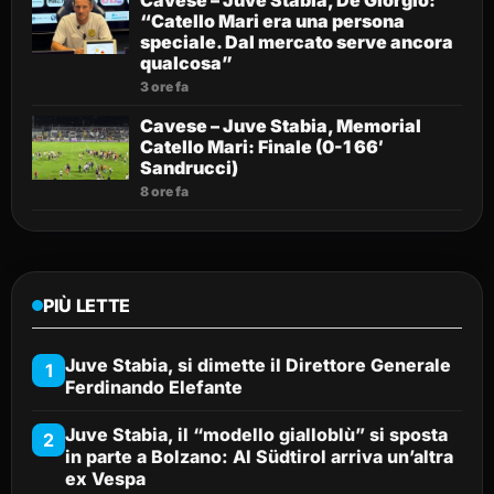
Cavese – Juve Stabia, De Giorgio:
“Catello Mari era una persona
speciale. Dal mercato serve ancora
qualcosa”
3 ore fa
Cavese – Juve Stabia, Memorial
Catello Mari: Finale (0-1 66′
Sandrucci)
8 ore fa
PIÙ LETTE
Juve Stabia, si dimette il Direttore Generale
1
Ferdinando Elefante
Juve Stabia, il “modello gialloblù” si sposta
2
in parte a Bolzano: Al Südtirol arriva un’altra
ex Vespa